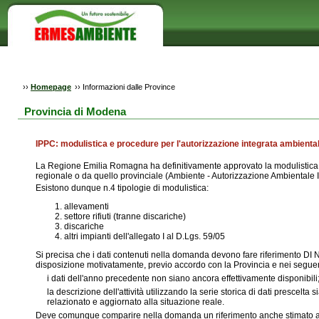
››
Homepage
››
Informazioni dalle Province
Provincia di Modena
IPPC: modulistica e procedure per l'autorizzazione integrata ambienta
La Regione Emilia Romagna ha definitivamente approvato la modulistica co
regionale o da quello provinciale (Ambiente - Autorizzazione Ambientale Int
Esistono dunque n.4 tipologie di modulistica:
allevamenti
settore rifiuti (tranne discariche)
discariche
altri impianti dell'allegato I al D.Lgs. 59/05
Si precisa che i dati contenuti nella domanda devono fare riferimento DI
disposizione motivatamente, previo accordo con la Provincia e nei seguen
i dati dell'anno precedente non siano ancora effettivamente disponibili
la descrizione dell'attività utilizzando la serie storica di dati prescel
relazionato e aggiornato alla situazione reale.
Deve comunque comparire nella domanda un riferimento anche stimato al tr