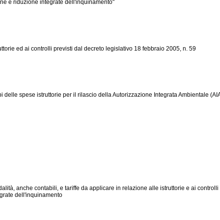
one e riduzione integrate dell'inquinamento"
uttorie ed ai controlli previsti dal decreto legislativo 18 febbraio 2005, n. 59
 delle spese istruttorie per il rilascio della Autorizzazione Integrata Ambientale (AI
lità, anche contabili, e tariffe da applicare in relazione alle istruttorie e ai control
egrate dell'inquinamento