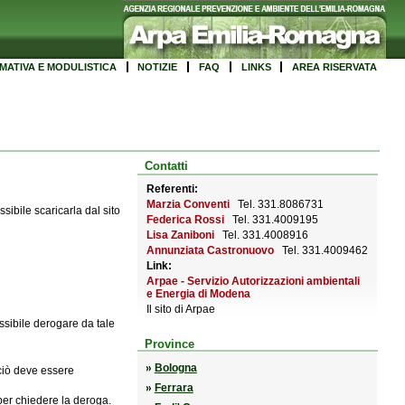
MATIVA E MODULISTICA
NOTIZIE
FAQ
LINKS
AREA RISERVATA
Contatti
Referenti:
Marzia Conventi
Tel. 331.8086731
ibile scaricarla dal sito
Federica Rossi
Tel. 331.4009195
Lisa Zaniboni
Tel. 331.4008916
Annunziata Castronuovo
Tel. 331.4009462
Link:
Arpae - Servizio Autorizzazioni ambientali
e Energia di Modena
Il sito di Arpae
sibile derogare da tale
Province
Bologna
 ciò deve essere
Ferrara
per chiedere la deroga.