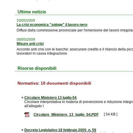
Ultime notizie
20/05/2009
La crisi economica "spinge" il lavoro nero
Diffusi dalla commissione provinciale per l'emersione del lavoro irregolare
08/05/2009
Misure anti crisi
Accordo anti crisi con le banche: assicurare credito e il rilancio della
lavoratori in cassa integrazione
Risorse disponibili
Normativa:
10
documenti disponibili
Circolare Ministero 13 luglio 04
Circolare interpretativa in materia di prevenzione e riduzione integra
all'allegato I
[ 54 KB ]
Circolare_MInistero_13_luglio_04.PDF
Decreto Legislativo 18 febbraio 2005, n. 59