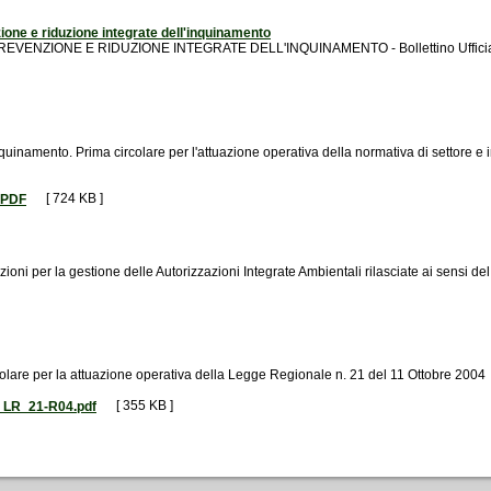
zione e riduzione integrate dell'inquinamento
EVENZIONE E RIDUZIONE INTEGRATE DELL'INQUINAMENTO - Bollettino Ufficiale n
nquinamento. Prima circolare per l'attuazione operativa della normativa di settore e 
[ 724 KB ]
.PDF
ioni per la gestione delle Autorizzazioni Integrate Ambientali rilasciate ai sensi 
olare per la attuazione operativa della Legge Regionale n. 21 del 11 Ottobre 2004
[ 355 KB ]
a_LR_21-R04.pdf