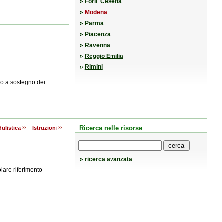
Forli' Cesena
Modena
Parma
Piacenza
Ravenna
Reggio Emilia
Rimini
lo a sostegno dei
››
››
Ricerca nelle risorse
ulistica
Istruzioni
ricerca avanzata
olare riferimento