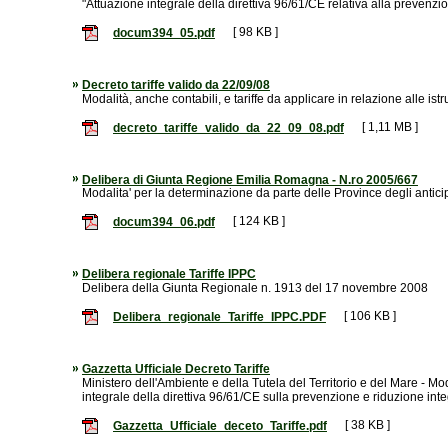
"Attuazione integrale della direttiva 96/61/CE relativa alla prevenzi
[ 98 KB ]
docum394_05.pdf
Decreto tariffe valido da 22/09/08
Modalità, anche contabili, e tariffe da applicare in relazione alle istr
[ 1,11 MB ]
decreto_tariffe_valido_da_22_09_08.pdf
Delibera di Giunta Regione Emilia Romagna - N.ro 2005/667
Modalita' per la determinazione da parte delle Province degli anticipi
[ 124 KB ]
docum394_06.pdf
Delibera regionale Tariffe IPPC
Delibera della Giunta Regionale n. 1913 del 17 novembre 2008
[ 106 KB ]
Delibera_regionale_Tariffe_IPPC.PDF
Gazzetta Ufficiale Decreto Tariffe
Ministero dell'Ambiente e della Tutela del Territorio e del Mare - Moda
integrale della direttiva 96/61/CE sulla prevenzione e riduzione int
[ 38 KB ]
Gazzetta_Ufficiale_deceto_Tariffe.pdf