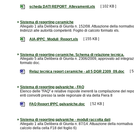
[ 102 KB ]
scheda DATI REPORT_Allevamenti.xls
Sistema di reporting ceramiche
Allegato 1 alla Delibera di Giunta n. 152/08. Attuazione della normativ
Indirizzi alle autorità competenti. Foglio di calcolo formato xls.
[ 155 KB ]
AIA-IPPC_Moduli_Report.xls
Sistema di reporting ceramiche. Schema di relazione tecnica.
Allegato 5 alla Delibera di Giunta n. 2306/2009, approvato ad integra
formato doc.
[ 52
Relaz tecnica report ceramiche - all 5 DGR 2309_09.doc
Sistema di reporting galvaniche - FAQ
Elenco delle "FAQ" e relative risposte inerenti la compilazione del rep
enti coinvolti presso la sede regionale di via della Fiera 8
[ 52 KB ]
FAQ Report IPPC galvaniche.doc
Sistema di reporting galvaniche - moduli raccolta dati
Allegato 1 alla Delibera di Giunta n. 87/14. Attuazione della normativa 
calcolo della cella F18 del foglio 6)