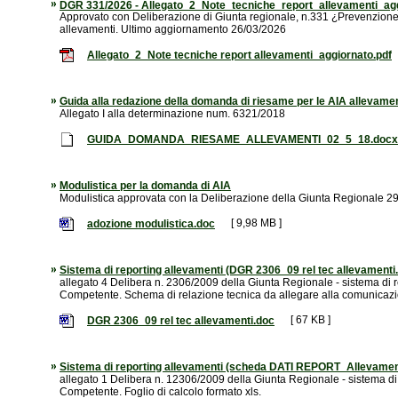
DGR 331/2026 - Allegato_2_Note_tecniche_report_allevamenti_agg
Approvato con Deliberazione di Giunta regionale, n.331 ¿Prevenzione 
allevamenti. Ultimo aggiornamento 26/03/2026
Allegato_2_Note tecniche report allevamenti_aggiornato.pdf
Guida alla redazione della domanda di riesame per le AIA allevamen
Allegato I alla determinazione num. 6321/2018
GUIDA_DOMANDA_RIESAME_ALLEVAMENTI_02_5_18.docx
Modulistica per la domanda di AIA
Modulistica approvata con la Deliberazione della Giunta Regionale 29
[ 9,98 MB ]
adozione modulistica.doc
Sistema di reporting allevamenti (DGR 2306_09 rel tec allevamenti
allegato 4 Delibera n. 2306/2009 della Giunta Regionale - sistema di re
Competente. Schema di relazione tecnica da allegare alla comunicazio
[ 67 KB ]
DGR 2306_09 rel tec allevamenti.doc
Sistema di reporting allevamenti (scheda DATI REPORT_Allevament
allegato 1 Delibera n. 12306/2009 della Giunta Regionale - sistema di r
Competente. Foglio di calcolo formato xls.