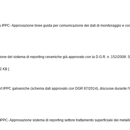
a IPPC- Approvazione linee guida per comunicazione dei dati di monitoraggio e contr
zione del sistema di reporting ceramiche già approvato con la D.G.R. n. 152/2008. 
 KB ]
ort IPPC galvaniche (schema dati approvato con DGR 87/2014), discusse durante l'inco
IPPC- Approvazione sistema di reporting settore trattamento superficiale dei metalli. 