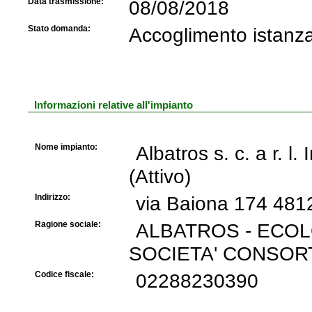
Data trasmissione:
08/08/2018
Stato domanda:
Accoglimento istanz
Informazioni relative all'impianto
Nome impianto:
Albatros s. c. a r. l.
(Attivo)
Indirizzo:
via Baiona 174 48
Ragione sociale:
ALBATROS - ECOL
SOCIETA' CONSORT
Codice fiscale:
02288230390