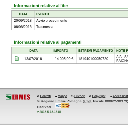
Informazioni relative all'iter
DATA
EVENTO
20/09/2018
Avvio procedimento
08/08/2018
Trasmessa
Informazioni relative ai pagamenti
DATA
IMPORTO
ESTREMI PAGAMENTO
NOTE 
AIA - 
13/07/2018
14.005,00 €
181940100050720
BAION
Contatti
Mappa
Privacy
Copyright
Accessibili
© Regione Emilia-Romagna (
Cod.
fiscale 80062590379) -
riservati
v.2018.5.18.1318