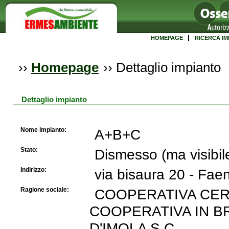
HOMEPAGE
RICERCA IM
››
Homepage
››
Dettaglio impianto
Dettaglio impianto
Nome impianto:
A+B+C
Stato:
Dismesso (ma visibil
Indirizzo:
via bisaura 20 - Fa
Ragione sociale:
COOPERATIVA CERA
COOPERATIVA IN B
D'IMOLA S.C.