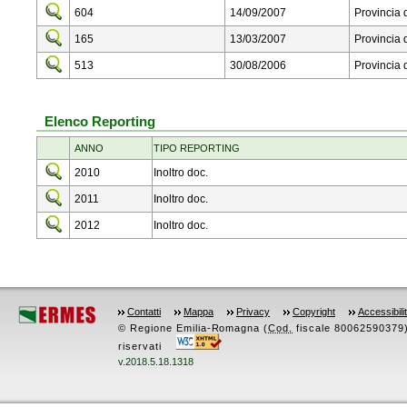
604
14/09/2007
Provincia
165
13/03/2007
Provincia
513
30/08/2006
Provincia
Elenco Reporting
ANNO
TIPO REPORTING
2010
Inoltro doc.
2011
Inoltro doc.
2012
Inoltro doc.
Contatti
Mappa
Privacy
Copyright
Accessibili
© Regione Emilia-Romagna (
Cod.
fiscale 80062590379) -
riservati
v.2018.5.18.1318