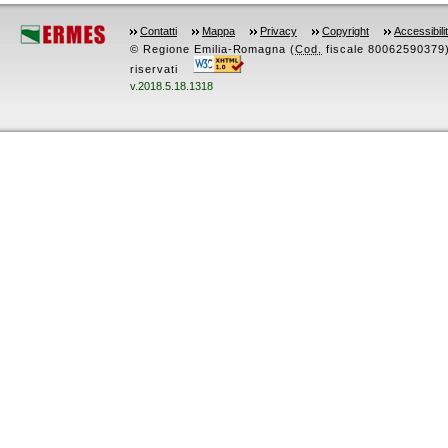
Contatti
Mappa
Privacy
Copyright
Accessibili
© Regione Emilia-Romagna (
Cod.
fiscale 80062590379) -
riservati
v.2018.5.18.1318