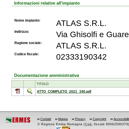
Informazioni relative all'impianto
Nome impianto:
ATLAS S.R.L.
Indirizzo:
Via Ghisolfi e Gua
Ragione sociale:
ATLAS S.R.L.
Codice fiscale:
02333190342
Documentazione amministrativa
TITOLO
ATTO_COMPLETO_2021_340.pdf
Contatti
Mappa
Privacy
Copyright
Accessibili
© Regione Emilia-Romagna (
Cod.
fiscale 80062590379) -