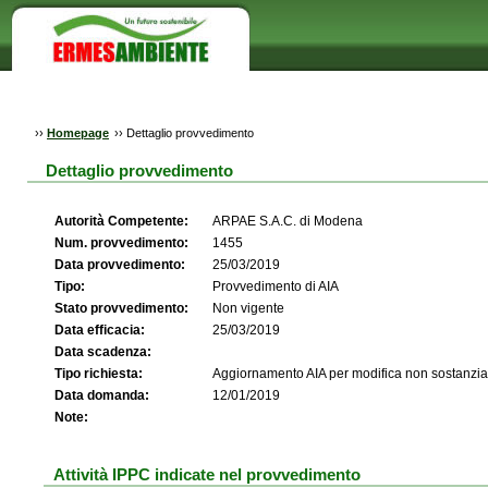
››
Homepage
››
Dettaglio provvedimento
Dettaglio provvedimento
Autorità Competente:
ARPAE S.A.C. di Modena
Num. provvedimento:
1455
Data provvedimento:
25/03/2019
Tipo:
Provvedimento di AIA
Stato provvedimento:
Non vigente
Data efficacia:
25/03/2019
Data scadenza:
Tipo richiesta:
Aggiornamento AIA per modifica non sostanzia
Data domanda:
12/01/2019
Note:
Attività IPPC indicate nel provvedimento