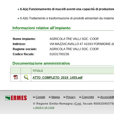
6.4(a) Funzionamento di macelli aventi una capacità di produzione
6.4(b) Trattamento e trasformazione di prodotti alimentari da materi
Informazioni relative all'impianto
Nome impianto:
AGRICOLA TRE VALLI SOC. COOP.
Indirizzo:
VIA MAZZACAVALLO 47 41043 FORMIGINE (
Ragione sociale:
AGRICOLA TRE VALLI SOC. COOP.
Codice fiscale:
01631760236
Documentazione amministrativa
TITOLO
ATTO_COMPLETO_2019_1455.pdf
Contatti
Mappa
Privacy
Copyright
Accessibili
© Regione Emilia-Romagna (
Cod.
fiscale 80062590379) -
v.2018.5.18.1318