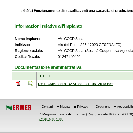
6.4(a) Funzionamento di macelli aventi una capacità di produzione
Informazioni relative all'impianto
Nome impianto:
AVI.COOP S.c.a.
Indirizzo:
Via del Rio n. 336 47023 CESENA (FC)
Ragione sociale:
AVI.COOP S.c.a. (Società Cooperativa Agricola
Codice fiscale:
01247140401
Documentazione amministrativa
TITOLO
DET_AMB_2018_3274_del_27_06_2018.pdf
Contatti
Mappa
Privacy
Copyright
Accessibili
© Regione Emilia-Romagna (
Cod.
fiscale 80062590379) -
v.2018.5.18.1318