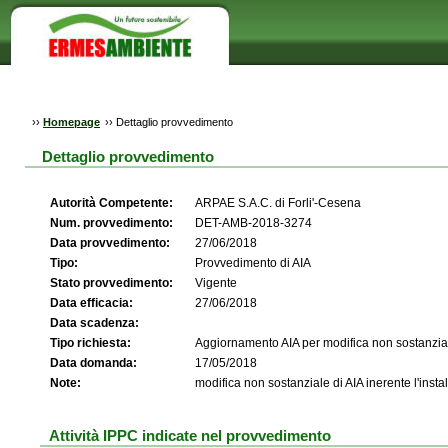
››
Homepage
››
Dettaglio provvedimento
Dettaglio provvedimento
Autorità Competente:
ARPAE S.A.C. di Forli'-Cesena
Num. provvedimento:
DET-AMB-2018-3274
Data provvedimento:
27/06/2018
Tipo:
Provvedimento di AIA
Stato provvedimento:
Vigente
Data efficacia:
27/06/2018
Data scadenza:
Tipo richiesta:
Aggiornamento AIA per modifica non sostanzia
Data domanda:
17/05/2018
Note:
modifica non sostanziale di AIA inerente l'insta
Attività IPPC indicate nel provvedimento