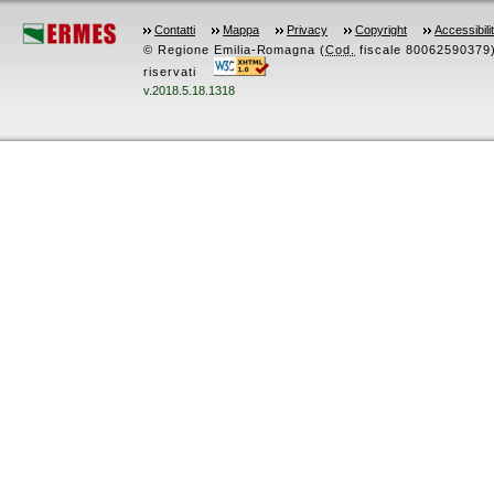
Contatti
Mappa
Privacy
Copyright
Accessibili
© Regione Emilia-Romagna (
Cod.
fiscale 80062590379) -
riservati
v.2018.5.18.1318