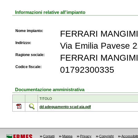
Informazioni relative all'impianto
Nome impianto:
FERRARI MANGIMI s
Indirizzo:
Via Emilia Pavese
Ragione sociale:
FERRARI MANGIMI 
Codice fiscale:
01792300335
Documentazione amministrativa
TITOLO
dd adeguamento scad aia.pdf
Contatti
Mappa
Privacy
Copyright
Accessibili