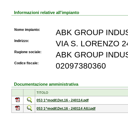
Informazioni relative all'impianto
Nome impianto:
ABK GROUP INDUS
Indirizzo:
VIA S. LORENZO 24
Ragione sociale:
ABK GROUP INDUS
Codice fiscale:
02097380360
Documentazione amministrativa
TITOLO
053 1^modif.Det.16 - 240114.pdf
053 1^modif.Det.16 - 240114 All.I.pdf