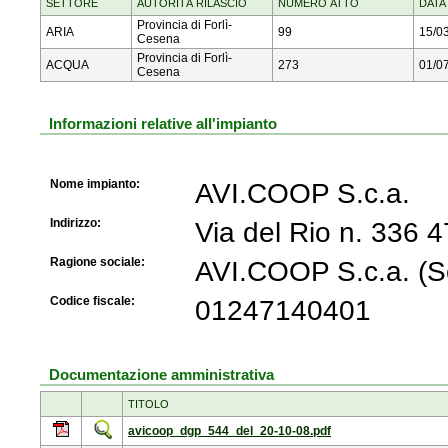
SETTORE
AUTORITÀ RILASCIO
NUMERO ATTO
DATA
Provincia di Forlì-
ARIA
99
15/0
Cesena
Provincia di Forlì-
ACQUA
273
01/0
Cesena
Informazioni relative all'impianto
Nome impianto:
AVI.COOP S.c.a.
Indirizzo:
Via del Rio n. 336
Ragione sociale:
AVI.COOP S.c.a. (So
Codice fiscale:
01247140401
Documentazione amministrativa
TITOLO
avicoop_dgp_544_del_20-10-08.pdf