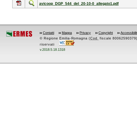
avicoop_DGP_544_del_20-10-0_allegato1.pdf
Contatti
Mappa
Privacy
Copyright
Accessibili
© Regione Emilia-Romagna (
Cod.
fiscale 80062590379) -
riservati
v.2018.5.18.1318