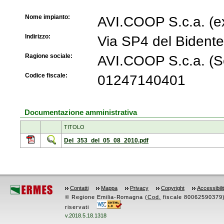
Nome impianto:
AVI.COOP S.c.a. (e
Indirizzo:
Via SP4 del Biden
Ragione sociale:
AVI.COOP S.c.a. (So
Codice fiscale:
01247140401
Documentazione amministrativa
TITOLO
Del_353_del_05_08_2010.pdf
Contatti
Mappa
Privacy
Copyright
Accessibili
© Regione Emilia-Romagna (
Cod.
fiscale 80062590379) -
riservati
v.2018.5.18.1318