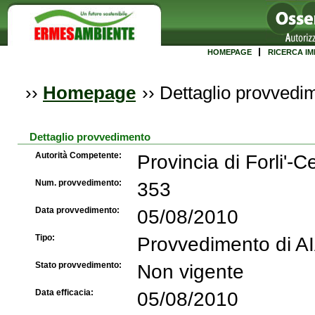
HOMEPAGE
RICERCA IM
››
Homepage
››
Dettaglio provvedi
Dettaglio provvedimento
Autorità Competente:
Provincia di Forli'-
Num. provvedimento:
353
Data provvedimento:
05/08/2010
Tipo:
Provvedimento di A
Stato provvedimento:
Non vigente
Data efficacia:
05/08/2010